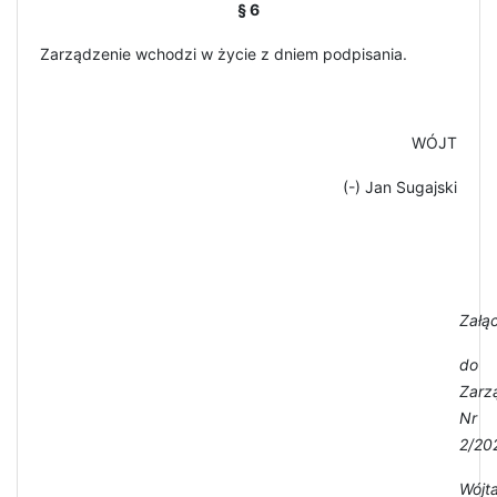
§ 6
Zarządzenie wchodzi w życie z dniem podpisania.
WÓJT
(-) Jan Sugajski
Załą
do
Zarz
Nr
2/20
Wójt