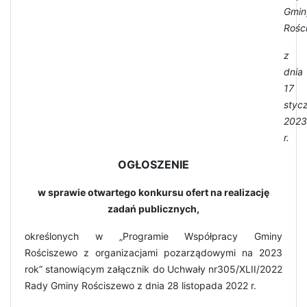
Gmin
Rośc
z
dnia
17
stycz
2023
r.
OGŁOSZENIE
w sprawie otwartego konkursu ofert na realizację
zadań publicznych,
określonych w „Programie Współpracy Gminy
Rościszewo z organizacjami pozarządowymi na 2023
rok” stanowiącym załącznik do Uchwały nr305/XLII/2022
Rady Gminy Rościszewo z dnia 28 listopada 2022 r.