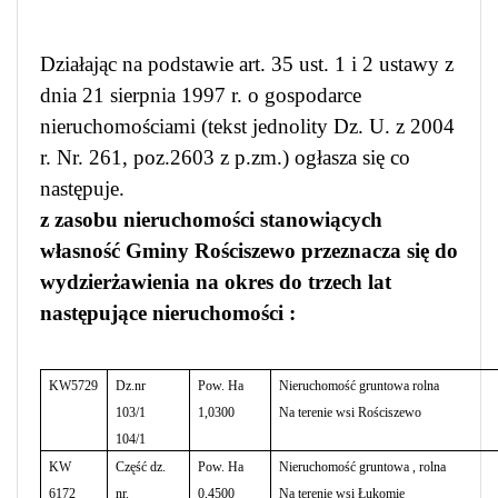
Działając na podstawie art. 35 ust. 1 i 2 ustawy z
dnia 21 sierpnia 1997 r. o gospodarce
nieruchomościami (tekst jednolity Dz. U. z 2004
r. Nr. 261, poz.2603 z p.zm.) ogłasza się co
następuje.
z zasobu nieruchomości stanowiących
własność Gminy Rościszewo przeznacza się do
wydzierżawienia na okres do trzech lat
następujące nieruchomości :
KW5729
Dz.nr
Pow. Ha
Nieruchomość gruntowa rolna
103/1
1,0300
Na terenie wsi Rościszewo
104/1
KW
Część dz.
Pow. Ha
Nieruchomość gruntowa , rolna
6172
nr.
0,4500
Na terenie wsi Łukomie