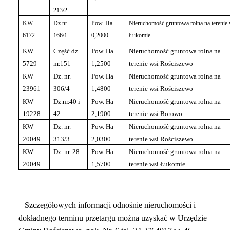
213/2
KW
Dz.nr.
Pow. Ha
Nieruchomość gruntowa rolna na terenie
6172
166/1
0,2000
Łukomie
KW
Część dz.
Pow. Ha
Nieruchomość gruntowa rolna na
5729
nr.151
1,2500
terenie wsi Rościszewo
KW
Dz. nr.
Pow. Ha
Nieruchomość gruntowa rolna na
23961
306/4
1,4800
terenie wsi Rościszewo
KW
Dz.nr.40 i
Pow. Ha
Nieruchomość gruntowa rolna na
19228
42
2,1900
terenie wsi Borowo
KW
Dz. nr.
Pow. Ha
Nieruchomość gruntowa rolna na
20049
313/3
2,0300
terenie wsi Rościszewo
KW
Dz. nr. 28
Pow. Ha
Nieruchomość gruntowa rolna na
20049
1,5700
terenie wsi Łukomie
Szczegółowych informacji odnośnie nieruchomości i
dokładnego terminu przetargu można uzyskać w Urzędzie