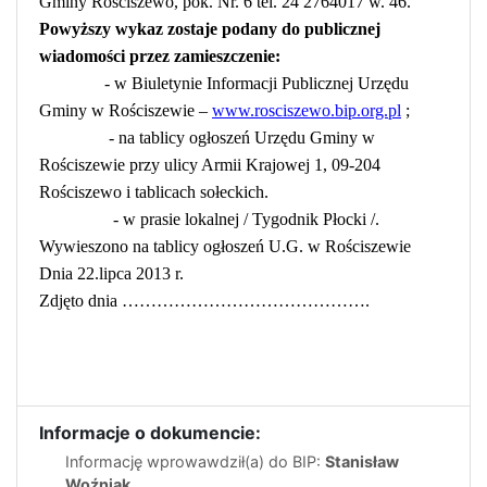
Gminy Rościszewo, pok. Nr. 6 tel. 24 2764017 w. 46.
Powyższy wykaz zostaje podany do publicznej
wiadomości przez zamieszczenie:
- w Biuletynie Informacji Publicznej Urzędu
Gminy w Rościszewie –
www.rosciszewo.bip.org.pl
;
- na tablicy ogłoszeń Urzędu Gminy w
Rościszewie przy ulicy Armii Krajowej 1, 09-204
Rościszewo i tablicach sołeckich.
- w prasie lokalnej / Tygodnik Płocki /.
Wywieszono na tablicy ogłoszeń U.G. w Rościszewie
Dnia 22.lipca 2013 r.
Zdjęto dnia …………………………………….
Informacje o dokumencie:
Informację wprowawdził(a) do BIP:
Stanisław
Woźniak