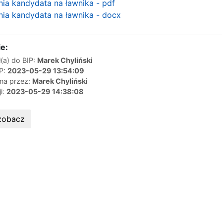
nia kandydata na ławnika - pdf
nia kandydata na ławnika - docx
e:
(a) do BIP:
Marek Chyliński
IP:
2023-05-29 13:54:09
ana przez:
Marek Chyliński
ji:
2023-05-29 14:38:08
zobacz