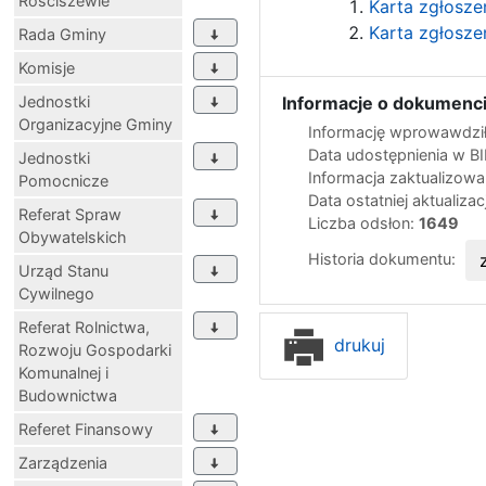
Rościszewie
Karta zgłosze
Karta zgłosze
Rada Gminy
Komisje
Jednostki
Informacje o dokumenci
Organizacyjne Gminy
Informację wprowawdził
Data udostępnienia w B
Jednostki
Informacja zaktualizow
Pomocnicze
Data ostatniej aktualizac
Referat Spraw
Liczba odsłon:
1649
Obywatelskich
Historia dokumentu:
Urząd Stanu
Cywilnego
Referat Rolnictwa,
drukuj
Rozwoju Gospodarki
Komunalnej i
Budownictwa
Referet Finansowy
Zarządzenia