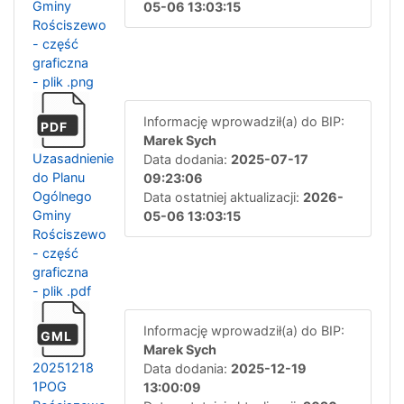
Gminy
05-06 13:03:15
Rościszewo
- część
graficzna
- plik .png
Informację wprowadził(a) do BIP:
PDF
Marek Sych
Uzasadnienie
Data dodania:
2025-07-17
do Planu
09:23:06
Ogólnego
Data ostatniej aktualizacji:
2026-
Gminy
05-06 13:03:15
Rościszewo
- część
graficzna
- plik .pdf
Informację wprowadził(a) do BIP:
GML
Marek Sych
20251218
Data dodania:
2025-12-19
1POG
13:00:09