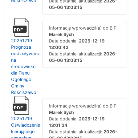
Rościszewo
Data ostatniej aktualizacji:
2026-
05-06 13:03:15
Informację wprowadził(a) do BIP:
PDF
Marek Sych
20251219
Data dodania:
2025-12-19
Prognoza
13:00:42
oddziaływania
Data ostatniej aktualizacji:
2026-
na
05-06 13:03:15
środowisko
dla Planu
Ogólnego
Gminy
Rościszewo
Informację wprowadził(a) do BIP:
PDF
Marek Sych
20251219
Data dodania:
2025-12-19
Oświadczenie
13:01:24
kierującego
Data ostatniej aktualizacji:
2026-
zespołem