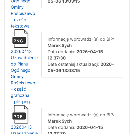
Ogólnego
05-06 13:03:15
Gminy
Rościszewo
- część
tekstowa
Informację wprowadził(a) do BIP:
PNG
Marek Sych
20260413
Data dodania:
2026-04-15
Uzasadnienie
12:37:30
do Planu
Data ostatniej aktualizacji:
2026-
Ogólnego
05-06 13:03:15
Gminy
Rościszewo
- część
graficzna
- plik png
Informację wprowadził(a) do BIP:
PDF
Marek Sych
20260413
Data dodania:
2026-04-15
Uzasadnienie
12:37:30