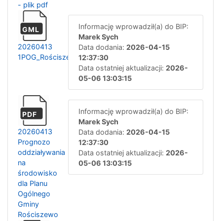
- plik pdf
Informację wprowadził(a) do BIP:
GML
Marek Sych
20260413
Data dodania:
2026-04-15
1POG_Rościszewo.gml
12:37:30
Data ostatniej aktualizacji:
2026-
05-06 13:03:15
Informację wprowadził(a) do BIP:
PDF
Marek Sych
20260413
Data dodania:
2026-04-15
Prognozo
12:37:30
oddziaływania
Data ostatniej aktualizacji:
2026-
na
05-06 13:03:15
środowisko
dla Planu
Ogólnego
Gminy
Rościszewo