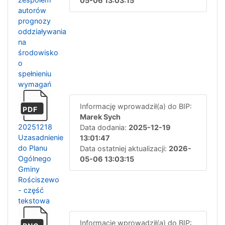
05-06 13:03:15
autorów
prognozy
oddziaływania
na
środowisko
o
spełnieniu
wymagań
Informację wprowadził(a) do BIP:
PDF
Marek Sych
20251218
Data dodania:
2025-12-19
Uzasadnienie
13:01:47
do Planu
Data ostatniej aktualizacji:
2026-
Ogólnego
05-06 13:03:15
Gminy
Rościszewo
- część
tekstowa
Informację wprowadził(a) do BIP: