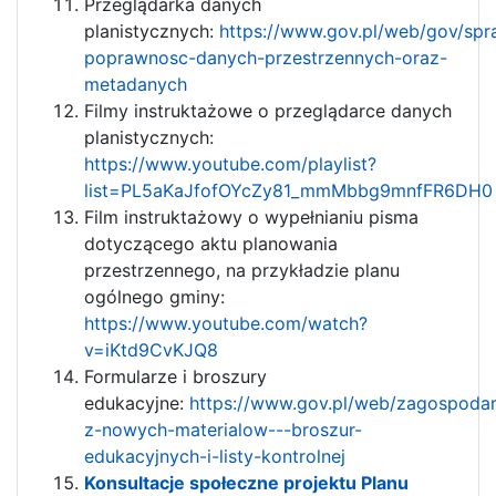
Przeglądarka danych
planistycznych:
https://www.gov.pl/web/gov/sp
poprawnosc-danych-przestrzennych-oraz-
metadanych
Filmy instruktażowe o przeglądarce danych
planistycznych:
https://www.youtube.com/playlist?
list=PL5aKaJfofOYcZy81_mmMbbg9mnfFR6DH0
Film instruktażowy o wypełnianiu pisma
dotyczącego aktu planowania
przestrzennego, na przykładzie planu
ogólnego gminy:
https://www.youtube.com/watch?
v=iKtd9CvKJQ8
Formularze i broszury
edukacyjne:
https://www.gov.pl/web/zagospodar
z-nowych-materialow---broszur-
edukacyjnych-i-listy-kontrolnej
Konsultacje społeczne projektu Planu