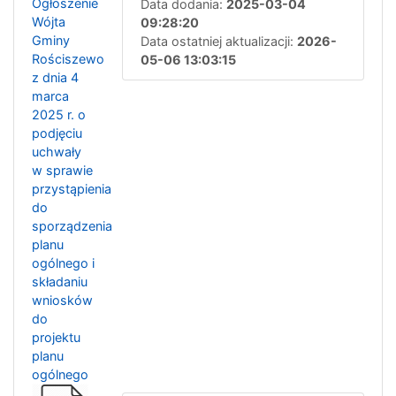
Ogłoszenie
Data dodania:
2025-03-04
Wójta
09:28:20
Gminy
Data ostatniej aktualizacji:
2026-
Rościszewo
05-06 13:03:15
z dnia 4
marca
2025 r. o
podjęciu
uchwały
w sprawie
przystąpienia
do
sporządzenia
planu
ogólnego i
składaniu
wniosków
do
projektu
planu
ogólnego