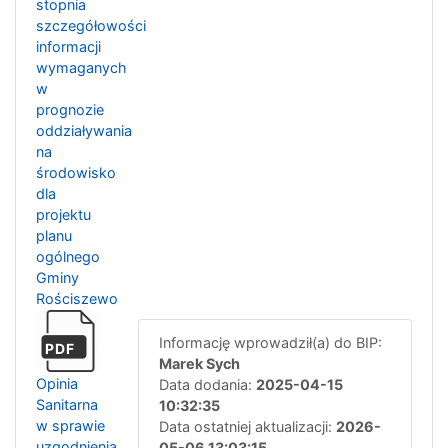
stopnia
szczegółowości
informacji
wymaganych
w
prognozie
oddziaływania
na
środowisko
dla
projektu
planu
ogólnego
Gminy
Rościszewo
Informację wprowadził(a) do BIP:
PDF
Marek Sych
Opinia
Data dodania:
2025-04-15
Sanitarna
10:32:35
w sprawie
Data ostatniej aktualizacji:
2026-
uzgodnienia
05-06 13:03:15