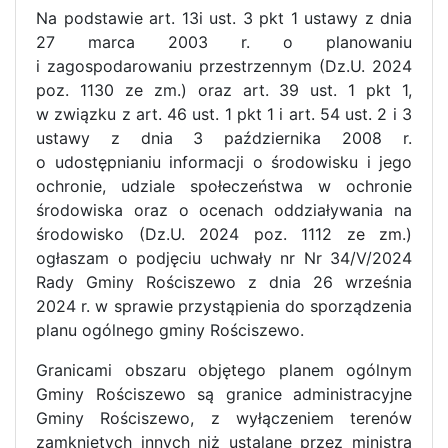
Na podstawie art. 13i ust. 3 pkt 1 ustawy z dnia
27 marca 2003 r. o planowaniu
i zagospodarowaniu przestrzennym (Dz.U. 2024
poz. 1130 ze zm.) oraz art. 39 ust. 1 pkt 1,
w związku z art. 46 ust. 1 pkt 1 i art. 54 ust. 2 i 3
ustawy z dnia 3 października 2008 r.
o udostępnianiu informacji o środowisku i jego
ochronie, udziale społeczeństwa w ochronie
środowiska oraz o ocenach oddziaływania na
środowisko (Dz.U. 2024 poz. 1112 ze zm.)
ogłaszam o podjęciu uchwały nr Nr 34/V/2024
Rady Gminy Rościszewo z dnia 26 września
2024 r. w sprawie przystąpienia do sporządzenia
planu ogólnego gminy Rościszewo.
Granicami obszaru objętego planem ogólnym
Gminy Rościszewo są granice administracyjne
Gminy Rościszewo, z wyłączeniem terenów
zamkniętych innych niż ustalane przez ministra