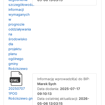
szczegółowości
informacji
wymaganych
w
prognozie
oddziaływania
na
środowisko
dla
projektu
planu
ogólnego
gminy
Rościszewo
Informację wprowadził(a) do BIP:
GML
Marek Sych
20250707
Data dodania:
2025-07-17
1POG
09:10:13
Rościszewo.gml
Data ostatniej aktualizacji:
2026-
05-06 13:03:15