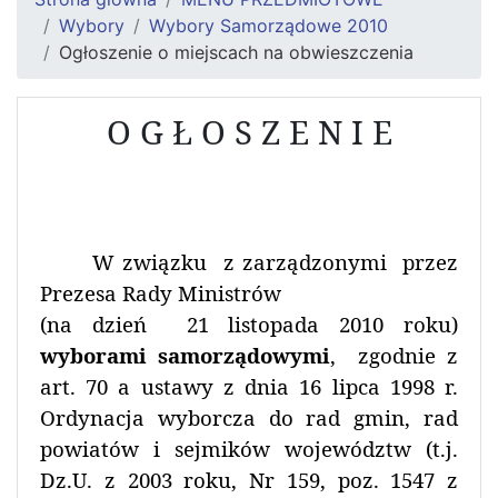
Wybory
Wybory Samorządowe 2010
Ogłoszenie o miejscach na obwieszczenia
O G Ł O S Z E N I E
W związku
z zarządzonymi
przez
Prezesa Rady Ministrów
(na dzień
21 listopada 2010 roku)
wyborami samorządowymi
,
zgodnie z
art.
70 a
ustawy z dnia 16 lipca 1998 r.
Ordynacja wyborcza do rad gmin, rad
powiatów i sejmików województw (t.j.
Dz.U. z 2003 roku, Nr 159, poz. 1547 z