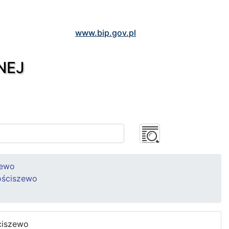
www.bip.gov.pl
NEJ
zewo
ościszewo
ciszewo