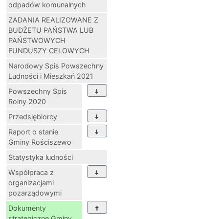
odpadów komunalnych
ZADANIA REALIZOWANE Z
BUDŻETU PAŃSTWA LUB
PAŃSTWOWYCH
FUNDUSZY CELOWYCH
Narodowy Spis Powszechny
Ludności i Mieszkań 2021
Powszechny Spis
Rolny 2020
Przedsiębiorcy
Raport o stanie
Gminy Rościszewo
Statystyka ludności
Współpraca z
organizacjami
pozarządowymi
Dokumenty
strategiczne Gminy