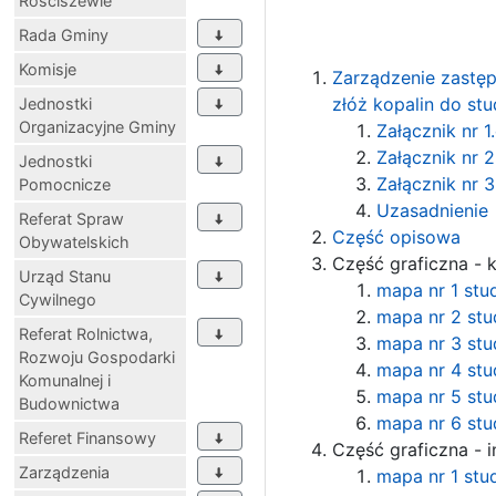
Rościszewie
Rada Gminy
Komisje
Zarządzenie zastę
złóż kopalin do s
Jednostki
Organizacyjne Gminy
Załącznik nr 1
Załącznik nr 2
Jednostki
Załącznik nr 3
Pomocnicze
Uzasadnienie
Referat Spraw
Część opisowa
Obywatelskich
Część graficzna - 
Urząd Stanu
mapa nr 1 stu
Cywilnego
mapa nr 2 st
Referat Rolnictwa,
mapa nr 3 st
Rozwoju Gospodarki
mapa nr 4 st
Komunalnej i
mapa nr 5 st
Budownictwa
mapa nr 6 st
Referet Finansowy
Część graficzna - i
Zarządzenia
mapa nr 1 stu