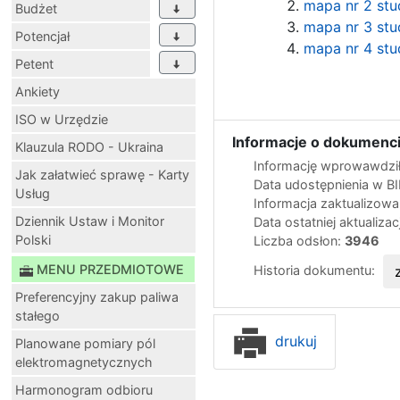
mapa nr 2 st
Budżet
mapa nr 3 st
Potencjał
mapa nr 4 st
Petent
Ankiety
ISO w Urzędzie
Informacje o dokumenci
Klauzula RODO - Ukraina
Informację wprowawdził
Jak załatwieć sprawę - Karty
Data udostępnienia w B
Usług
Informacja zaktualizow
Dziennik Ustaw i Monitor
Data ostatniej aktualizac
Polski
Liczba odsłon:
3946
MENU PRZEDMIOTOWE
Historia dokumentu:
Preferencyjny zakup paliwa
stałego
drukuj
Planowane pomiary pól
elektromagnetycznych
Harmonogram odbioru