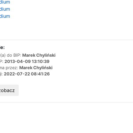
udium
udium
udium
e:
(a) do BIP:
Marek Chyliński
IP:
2013-04-09 13:10:39
ana przez:
Marek Chyliński
ji:
2022-07-22 08:41:26
zobacz