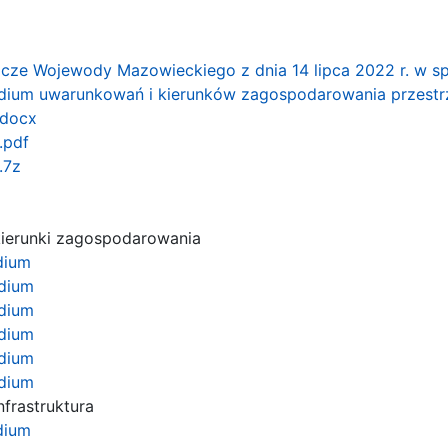
pcze Wojewody Mazowieckiego z dnia 14 lipca 2022 r. w
tudium uwarunkowań i kierunków zagospodarowania przest
.docx
.pdf
.7z
kierunki zagospodarowania
dium
udium
udium
udium
udium
udium
nfrastruktura
dium