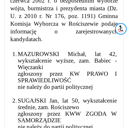
czerwca 2002 r. o bezpośrednim wyborze
wójta, burmistrza i prezydenta miasta (Dz.
U. z 2010 r. Nr 176, poz. 1191) Gminna
Komisja Wyborcza w Rościszewie podaje
informację o zarejestrowanych
kandydatach.
1.
MAZUROWSKI Michał, lat 42,
wykształcenie wyższe, zam. Babiec -
Więczanki
zgłoszony przez KW PRAWO I
SPRAWIEDLIWOŚĆ
nie należy do partii politycznej
2.
SUGAJSKI Jan, lat 50, wykształcenie
średnie, zam. Rościszewo
zgłoszony przez KWW ZGODA W
SAMORZĄDZIE
nie należy do partii politycznej