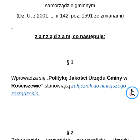
samorządzie gminnym
(Dz. U. z 2001 r., nr 142, poz. 1591 ze zmianami)
z a r z ą d z a m, co następuje:
§ 1
Wprowadza się „
Politykę Jakości Urzędu Gminy w
Rościszewie”
stanowiącą
załącznik do niniejszego
zarządzenia
.
§ 2