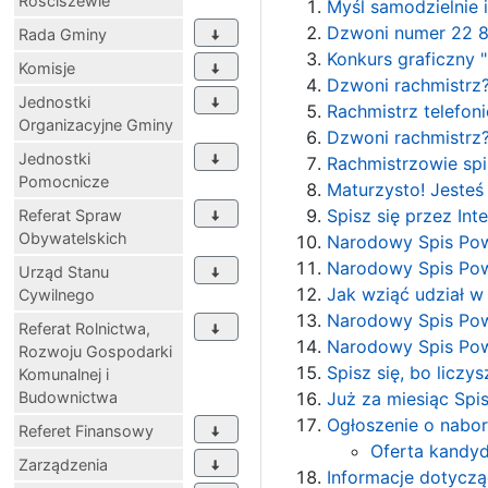
Rościszewie
Myśl samodzielnie i 
Dzwoni numer 22 8
Rada Gminy
Konkurs graficzny "
Komisje
Dzwoni rachmistrz
Jednostki
Rachmistrz telefo
Organizacyjne Gminy
Dzwoni rachmistrz?
Jednostki
Rachmistrzowie sp
Pomocnicze
Maturzysto! Jesteś 
Spisz się przez Int
Referat Spraw
Obywatelskich
Narodowy Spis Pow
Narodowy Spis Pows
Urząd Stanu
Jak wziąć udział 
Cywilnego
Narodowy Spis Pow
Referat Rolnictwa,
Narodowy Spis Pow
Rozwoju Gospodarki
Spisz się, bo liczys
Komunalnej i
Budownictwa
Już za miesiąc Sp
Ogłoszenie o nabo
Referet Finansowy
Oferta kandyd
Zarządzenia
Informacje dotycz