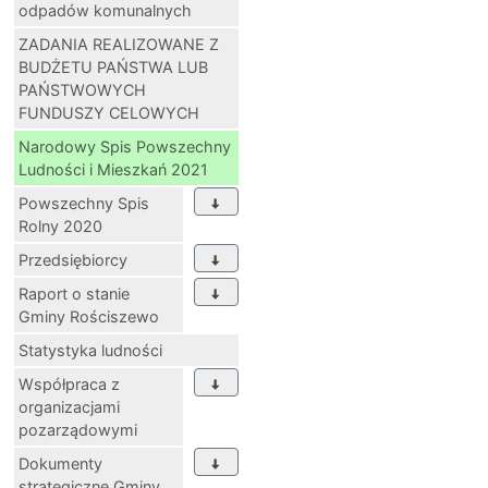
odpadów komunalnych
ZADANIA REALIZOWANE Z
BUDŻETU PAŃSTWA LUB
PAŃSTWOWYCH
FUNDUSZY CELOWYCH
Narodowy Spis Powszechny
Ludności i Mieszkań 2021
Powszechny Spis
Rolny 2020
Przedsiębiorcy
Raport o stanie
Gminy Rościszewo
Statystyka ludności
Współpraca z
organizacjami
pozarządowymi
Dokumenty
strategiczne Gminy