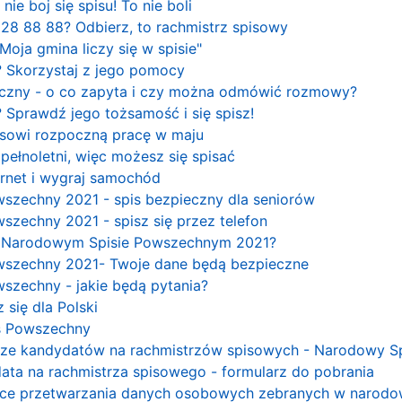
nie boj się spisu! To nie boli
28 88 88? Odbierz, to rachmistrz spisowy
Moja gmina liczy się w spisie"
? Skorzystaj z jego pomocy
niczny - o co zapyta i czy można odmówić rozmowy?
 Sprawdź jego tożsamość i się spisz!
isowi rozpoczną pracę w maju
pełnoletni, więc możesz się spisać
ernet i wygraj samochód
szechny 2021 - spis bezpieczny dla seniorów
zechny 2021 - spisz się przez telefon
w Narodowym Spisie Powszechnym 2021?
szechny 2021- Twoje dane będą bezpieczne
szechny - jakie będą pytania?
z się dla Polski
is Powszechny
rze kandydatów na rachmistrzów spisowych - Narodowy Sp
ata na rachmistrza spisowego - formularz do pobrania
ące przetwarzania danych osobowych zebranych w narodo