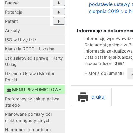
Budżet
podstawie ustawy z
sierpnia 2019 r. o
Potencjał
Petent
Informacje o dokumenci
Ankiety
Informację wprowawdził
ISO w Urzędzie
Data udostępnienia w B
Klauzula RODO - Ukraina
Informacja zaktualizow
Data ostatniej aktualizac
Jak załatwieć sprawę - Karty
Liczba odsłon:
2551
Usług
Historia dokumentu:
Dziennik Ustaw i Monitor
Polski
MENU PRZEDMIOTOWE
drukuj
Preferencyjny zakup paliwa
stałego
Planowane pomiary pól
elektromagnetycznych
Harmonogram odbioru