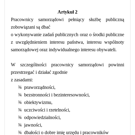
Artykuł
2
Pracownicy samorządowi pełniący służbę publiczną
zobowiązani są dbać
o wykonywanie zadań publicznych oraz o środki publiczne
z uwzględnieniem interesu państwa, interesu wspólnoty
samorządowej oraz indywidualnego interesu obywateli.
W szczególności pracownicy samorządowi powinni
przestrzegać i działać zgodnie
z zasadami:
¾
praworządności,
¾
bezstronności i bezinteresowności,
¾
obiektywizmu,
¾
uczciwości i rzetelności,
¾
odpowiedzialności,
¾
jawności,
¾
dbałości o dobre imię urzędu i pracowników