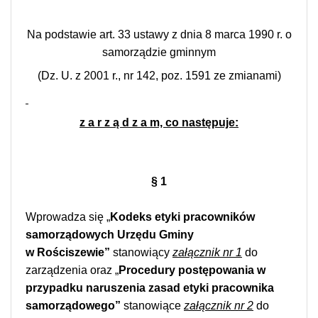
Na podstawie art. 33 ustawy z dnia 8 marca 1990 r. o
samorządzie gminnym
(Dz. U. z 2001 r., nr 142, poz. 1591 ze zmianami)
z a r z ą d z a m, co następuje:
§ 1
Wprowadza się „
Kodeks etyki pracowników
samorządowych Urzędu Gminy
w
Rościszewie”
stanowiący
załącznik nr 1
do
zarządzenia oraz „
Procedury postępowania w
przypadku naruszenia zasad etyki pracownika
samorządowego”
stanowiące
załącznik nr 2
do