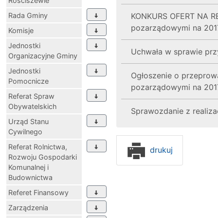
Rościszewie
Rada Gminy
KONKURS OFERT NA REA
pozarządowymi na 201
Komisje
Jednostki
Uchwała w sprawie prz
Organizacyjne Gminy
Jednostki
Ogłoszenie o przeprow
Pomocnicze
pozarządowymi na 201
Referat Spraw
Obywatelskich
Sprawozdanie z realiz
Urząd Stanu
Cywilnego
Referat Rolnictwa,
drukuj
Rozwoju Gospodarki
Komunalnej i
Budownictwa
Referet Finansowy
Zarządzenia