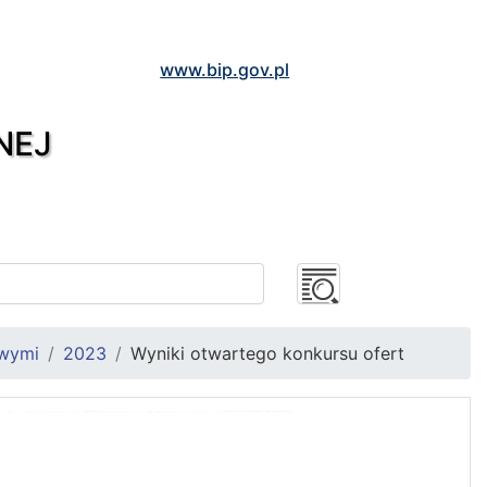
www.bip.gov.pl
NEJ
owymi
2023
Wyniki otwartego konkursu ofert