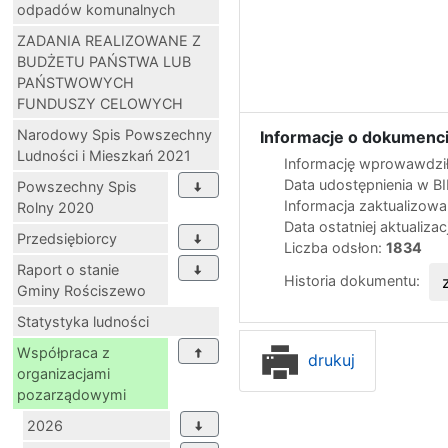
odpadów komunalnych
ZADANIA REALIZOWANE Z
BUDŻETU PAŃSTWA LUB
PAŃSTWOWYCH
FUNDUSZY CELOWYCH
Narodowy Spis Powszechny
Informacje o dokumenci
Ludności i Mieszkań 2021
Informację wprowawdził
Data udostępnienia w B
Powszechny Spis
Informacja zaktualizow
Rolny 2020
Data ostatniej aktualizac
Przedsiębiorcy
Liczba odsłon:
1834
Raport o stanie
Historia dokumentu:
Gminy Rościszewo
Statystyka ludności
Współpraca z
drukuj
organizacjami
pozarządowymi
2026