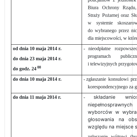
Biura Ochrony Rządu,
Straży Pożarnej oraz Sł
w systemie skoszaro
do wybranego przez ni
dla miejscowości, w któr
od dnia 10 maja 2014 r.
-
nieodpłatne rozpowsz
programach public
do dnia 23 maja 2014 r.
i telewizyjnych przygot
00
do godz. 24
do dnia 10 maja 2014 r.
-
zgłaszanie konsulowi p
korespondencyjnego za g
składanie wn
do dnia 11 maja 2014 r.
-
niepełnosprawnych
wyborców w wybran
głosowania na obs
względu na miejsce s
-
zgłaszanie wójtowi (bu