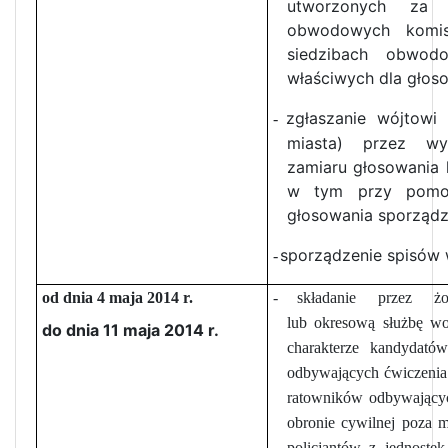
utworzonych za 
obwodowych komi
siedzibach obwod
właściwych dla głos
zgłaszanie wójtowi 
-
miasta) przez wy
zamiaru głosowania 
w tym przy pomo
głosowania sporządzo
sporządzenie spisów
-
od dnia 4 maja 2014 r.
-
składanie przez żo
lub okresową służbę wo
do dnia 11 maja 2014 r.
charakterze kandydat
odbywających ćwiczenia 
ratowników odbywający
obronie cywilnej poza m
policjantów z jednostek