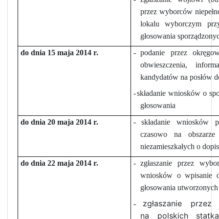
przez wyborców niepełn
lokalu wyborczym prz
głosowania sporządzonych
do dnia 15 maja 2014 r.
-
podanie przez okręgo
obwieszczenia, inform
kandydatów na posłów do
-
składanie wniosków o spo
głosowania
do dnia 20 maja 2014 r.
-
składanie wniosków 
czasowo na obszarze
niezamieszkałych o dopi
do dnia 22 maja 2014 r.
-
zgłaszanie przez wybo
wniosków o wpisanie 
głosowania utworzonych 
zgłaszanie przez
-
na polskich stat