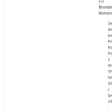
(–)
Bronis
Komor
Za
do
po
Pr
Rz
Po
z
dn
19
lu
20
r.
(p
23