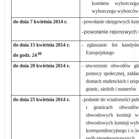
komitetu wyborcze
wyborczego wyborców
do dnia 7 kwietnia 2014 r.
-
powołanie okręgowych komi
powołanie rejonowych 
-
do dnia 15 kwietnia 2014 r.
-
zgłaszanie list kandy
Europejskiego
00
do godz. 24
do dnia 20 kwietnia 2014 r.
-
utworzenie obwodów gło
pomocy społecznej, zakład
domach studenckich i zesp
granic, siedzib i numerów
do dnia 25 kwietnia 2014 r.
-
podanie do wiadomości publ
i granicach obwodów
obwodowych komisji w
obwodowych komisji wybo
korespondencyjnego i o l
osób niepełnosprawnych,