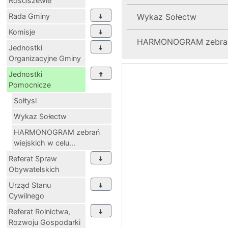
Rościszewie
Rada Gminy
Wykaz Sołectw
Komisje
HARMONOGRAM zebrań 
Jednostki
Organizacyjne Gminy
Jednostki
Pomocnicze
Sołtysi
Wykaz Sołectw
HARMONOGRAM zebrań
wiejskich w celu...
Referat Spraw
Obywatelskich
Urząd Stanu
Cywilnego
Referat Rolnictwa,
Rozwoju Gospodarki