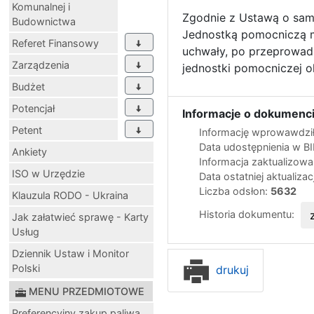
Komunalnej i
Zgodnie z Ustawą o samo
Budownictwa
Jednostką pomocniczą m
Referet Finansowy
uchwały, po przeprowadze
Zarządzenia
jednostki pomocniczej ok
Budżet
Potencjał
Informacje o dokumenci
Petent
Informację wprowawdził
Data udostępnienia w B
Ankiety
Informacja zaktualizow
ISO w Urzędzie
Data ostatniej aktualizac
Liczba odsłon:
5632
Klauzula RODO - Ukraina
Historia dokumentu:
Jak załatwieć sprawę - Karty
Usług
Dziennik Ustaw i Monitor
Polski
drukuj
MENU PRZEDMIOTOWE
Preferencyjny zakup paliwa