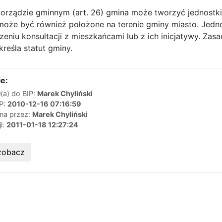
rządzie gminnym (art. 26) gmina może tworzyć jednostki p
oże być również położone na terenie gminy miasto. Jedn
niu konsultacji z mieszkańcami lub z ich inicjatywy. Zasa
reśla statut gminy.
e:
(a) do BIP:
Marek Chyliński
IP:
2010-12-16 07:16:59
ana przez:
Marek Chyliński
ji:
2011-01-18 12:27:24
zobacz