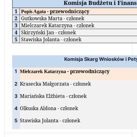
Komisja Budżetu i Finan
1
- przewodniczący
Popis Agata
2
Gutkowska Marta - członek
3
Mielczarek Katarzyna - członek
4
Skirzyński Jan - członek
5
Stawiska Jolanta - członek
Komisja Skarg Wniosków i Pety
- przewodniczący
1
Mielczarek Katarzyna
Krasecka Małgorzata - członek
2
Mariańska Elżbieta - członek
3
Olkuska Aldona - członek
4
Stawiska Jolanta - członek
5