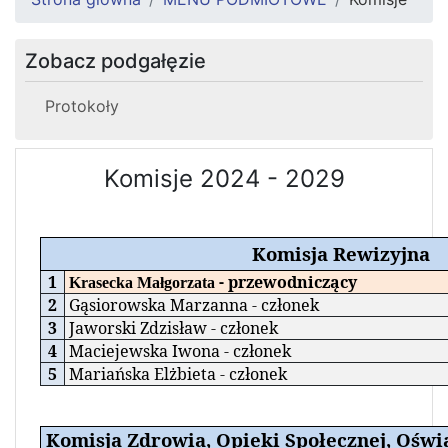
Zobacz podgałęzie
Protokoły
Komisje 2024 - 2029
Komisja Rewizyjna
1
- przewodniczący
Krasecka Małgorzata
2
Gąsiorowska Marzanna - członek
3
Jaworski Zdzisław - członek
4
Maciejewska Iwona - członek
5
Mariańska Elżbieta - członek
Komisja Zdrowia, Opieki Społecznej, Oświa