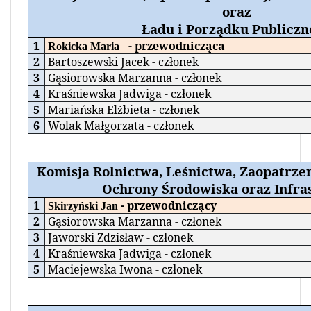
oraz
Ładu i Porządku Publiczn
1
- przewodnicząca
Rokicka Maria
2
Bartoszewski Jacek - członek
3
Gąsiorowska Marzanna - członek
4
Kraśniewska Jadwiga - członek
5
Mariańska Elżbieta - członek
6
Wolak Małgorzata - członek
Komisja Rolnictwa, Leśnictwa, Zaopatrzen
Ochrony Środowiska oraz Infra
1
- przewodniczący
Skirzyński Jan
2
Gąsiorowska Marzanna - członek
3
Jaworski Zdzisław - członek
4
Kraśniewska Jadwiga - członek
5
Maciejewska Iwona - członek