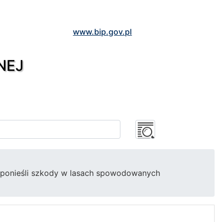
www.bip.gov.pl
NEJ
y ponieśli szkody w lasach spowodowanych