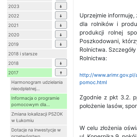
2023
Uprzejmie informuję,
2022
dla rolników i prod
2021
produkcji rolnej s
2020
Poszkodowani, którzy
2019
Rolnictwa. Szczegóły
2018 i starsze
Rolnictwa:
2018
2017
http://www.arimr.gov.pl
pomoc.html
Harmonogram udzielania
nieodpłatnej...
Zgodnie z pkt 3.2. 
Informacja o programie
pomocowym dla...
położenie lasów, spo
Zmiana lokalizacji PSZOK
w Łukomiu
W celu złożenia ośw
Dotacje na inwestycje w
ul. Kopernika 9, pokój
przetwórstwo...