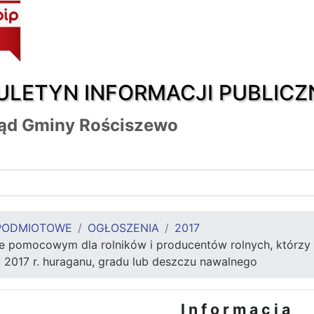
ULETYN INFORMACJI PUBLICZ
ąd Gminy Rościszewo
PODMIOTOWE
OGŁOSZENIA
2017
ie pomocowym dla rolników i producentów rolnych, którz
 2017 r. huraganu, gradu lub deszczu nawalnego
I n f o r m a c j a