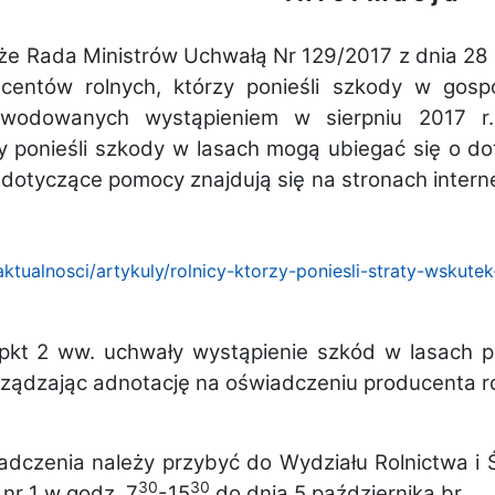
 że Rada Ministrów Uchwałą Nr 129/2017 z dnia 28
ucentów rolnych, którzy ponieśli szkody w gosp
powodowanych wystąpieniem w sierpniu 2017 r
 ponieśli szkody w lasach mogą ubiegać się o dota
 dotyczące pomocy znajdują się na stronach interne
/aktualnosci/artykuly/rolnicy-ktorzy-poniesli-straty-wsku
ppkt 2 ww. uchwały wystąpienie szkód w lasach
rządzając adnotację na oświadczeniu producenta r
iadczenia należy przybyć do Wydziału Rolnictwa 
30
30
 nr 1 w godz. 7
-15
do dnia 5 października br.