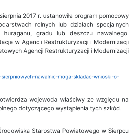
 sierpnia 2017 r. ustanowiła program pomocowy
odarstwach rolnych lub działach specjalnych
. huraganu, gradu lub deszczu nawalnego.
cje w Agencji Restrukturyzacji i Modernizacji
towych Agencji Restrukturyzacji i Modernizacji
tek-sierpniowych-nawalnic-moga-skladac-wnioski-o-
 potwierdza wojewoda właściwy ze względu na
olnego dotyczącego wystąpienia tych szkód.
i Środowiska Starostwa Powiatowego w Sierpcu